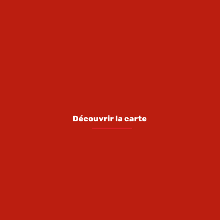
23h du lundi au jeudi, 
di et le samedi, 
manche.
s à 17h30
Découvrir la carte