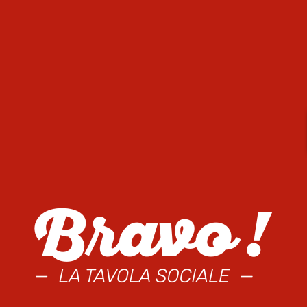
atiques
-Vins,
ture
de 11h30 à 01h30, et 