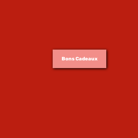
Infos pr
Bons Cadeaux
Adresse
4 rue du Vieux-Marché-Aux
5 rue du Jeu des Enfants,
67000 Strasbourg
03 88 11 93 59
Horaires d’ouver
Ouvert du lundi au samedi, 